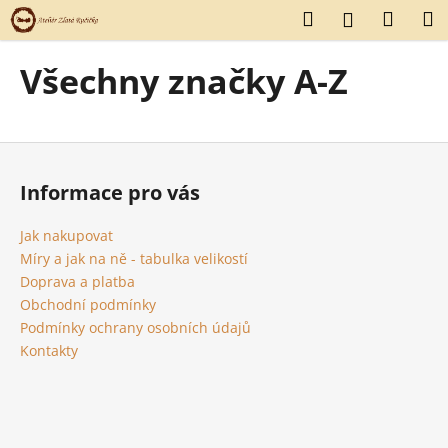
K
Přejít
Hledat
Náku
M
Přihlášení
na
o
obsah
Zpět
Zpět
košík
š
Všechny značky A-Z
í
C
k
o
Z
p
á
o
Informace pro vás
p
t
a
ř
Jak nakupovat
t
Míry a jak na ně - tabulka velikostí
e
í
Doprava a platba
b
Obchodní podmínky
u
Podmínky ochrany osobních údajů
j
Kontakty
e
t
e
n