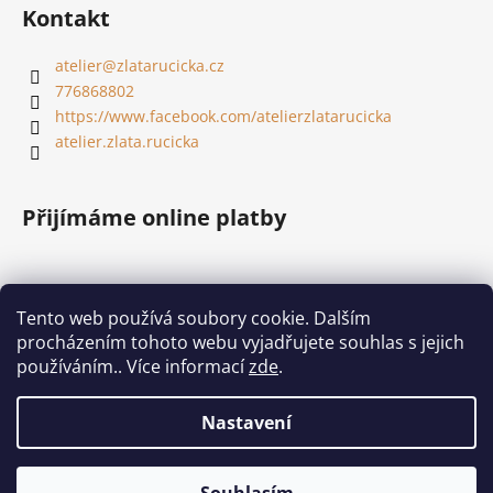
Kontakt
atelier
@
zlatarucicka.cz
776868802
https://www.facebook.com/atelierzlatarucicka
atelier.zlata.rucicka
Přijímáme online platby
Tento web používá soubory cookie. Dalším
procházením tohoto webu vyjadřujete souhlas s jejich
Shoptet.cz
používáním.. Více informací
zde
.
Nastavení
Vytvořil Shoptet
Copyright 2026
Ateliér Zlatá Ručička
. Všechna práva