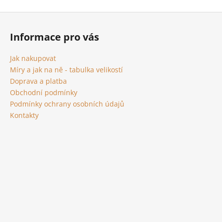
Z
á
Informace pro vás
p
a
Jak nakupovat
t
Míry a jak na ně - tabulka velikostí
í
Doprava a platba
Obchodní podmínky
Podmínky ochrany osobních údajů
Kontakty