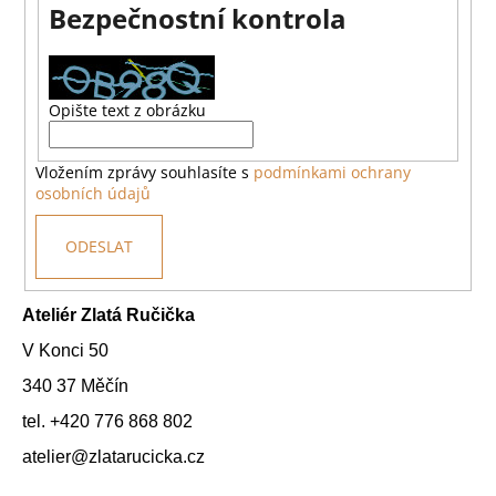
Bezpečnostní kontrola
a
j
í
t
Opište text z obrázku
?
Vložením zprávy souhlasíte s
podmínkami ochrany
osobních údajů
ODESLAT
HLEDAT
Ateliér Zlatá Ručička
V Konci 50
340 37 Měčín
tel. +420 776 868 802
atelier@zlatarucicka.cz