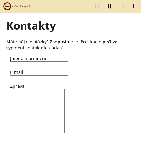
K
Přejít
Hledat
Náku
M
Přihlášení
na
o
obsah
Zpět
Zpět
košík
š
Kontakty
í
C
k
o
Máte nějaké otázky? Zodpovíme je. Prosíme o pečlivé
vyplnění kontaktních údajů.
p
o
Jméno a příjmení
t
E-mail
ř
e
Zpráva
b
u
j
e
t
e
n