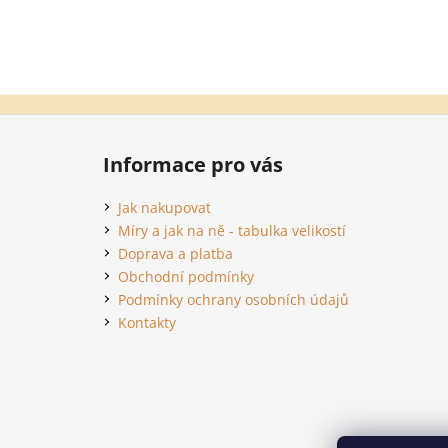
Z
á
Informace pro vás
p
a
Jak nakupovat
t
Míry a jak na ně - tabulka velikostí
í
Doprava a platba
Obchodní podmínky
Podmínky ochrany osobních údajů
Kontakty