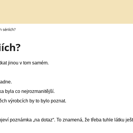
h sériích?
Co potřebujete najít?
iích?
HLEDAT
tkat jinou v tom samém.
padne.
a byla co nejrozmanitější.
těch výrobcích by to bylo poznat.
objeví poznámka „na dotaz“. To znamená, že třeba tuhle látku ješ