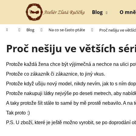
K
Přejít
na
o
Blog
O mně
obsah
Zpět
Zpět
š
do
do
í
Domů
Blog
Na co se často ptáte
Proč nešiju ve většíc
k
obchodu
obchodu
Proč nešiju ve větších sér
Protože každá žena chce být výjimečná a nechce na ulici po
Protože co zákazník či zákaznice, to jiný vkus.
Protože když ušiju nový model, nikdy nevím, jak to s ním do
Protože nakupuji látky nejvýše po deseti metrech, aby nabídk
A taky protože šít stále to samé by mě prostě nebavilo. A na 
Tak proto :)
P.S. U zboží, které je ještě možno vyrobit, se po doprodání 