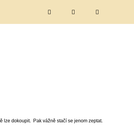
Hledat
Přihlášení
Nákupní
košík
tě lze dokoupit. Pak vážně stačí se jenom zeptat.