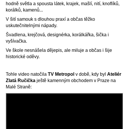
hodně světla a spousta látek, krajek, mašlí, nití, knoflíků,
a
korálků, kamenů...
j
V šití samouk s dlouhou praxí a občas těžko
í
uskutečnitelnými nápady.
t
Švadlena, krejčová, designérka, korálkářka, šička i
?
vyšívačka.
Ve škole nesnášela dějepis, ale miluje a občas i šije
historické oděvy.
HLEDAT
Tohle video natočila
TV Metropol
v době, kdy byl
Ateliér
Zlatá Ručička
ještě kamenným obchodem v Praze na
Malé Straně: