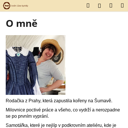
K
Přejít
Hledat
Náku
M
Přihlášení
na
o
obsah
Zpět
Zpět
košík
š
O mně
í
C
k
o
p
o
t
ř
e
b
u
j
Roda
čka z Prahy, která zapustila kořeny na Šumavě.
e
Milovnice poctivé práce a všeho, co vydrží a nerozpadne
t
se po prvním vyprání.
e
Samotářka, které je nejlíp v podkrovním ateliéru, kde je
n