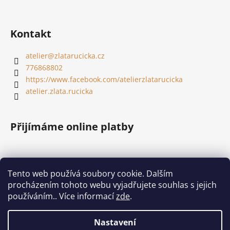
Kontakt
atelier
@
zlatarucicka.cz
776868802
https://www.facebook.com/atelierzlatarucicka
atelier.zlata.rucicka
Přijímáme online platby
Tento web používá soubory cookie. Dalším
procházením tohoto webu vyjadřujete souhlas s jejich
Shoptet.cz
používáním.. Více informací
zde
.
Nastavení